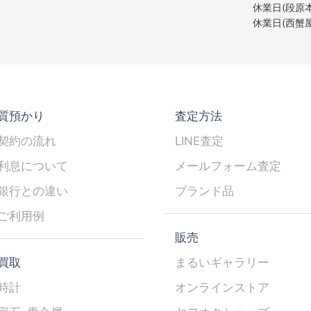
休業日(段原本
休業日(西蟹屋
質預かり
査定方法
契約の流れ
LINE査定
利息について
メールフォーム査定
銀行との違い
ブランド品
ご利用例
販売
買取
まるいギャラリー
時計
オンラインストア