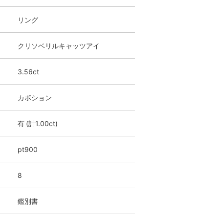
リング
クリソベリルキャッツアイ
3.56ct
カボション
有 (計1.00ct)
pt900
8
鑑別書