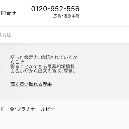
0120-952-556
お問合せ
広島・段原本店
取方法
培った鑑定力、信頼されているか
らこそ
得ることができる最新相場情報
まるいだから出来る買取、査定。
高く買い取れる理由
ド
金・プラチナ
ルビー