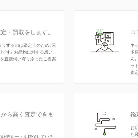
査定・買取をします。
コ
取りするのは鑑定士のため、素
ネ
能です。お品物に対する想い
多
額を直接伺い寄り添ったご提案
ん
ッ
査
るから高く査定できま
鑑
お
た
の販売ルートを確保している