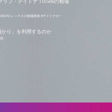
ラフ・デイトナ 116506の相場
#コスモグラフデイトナ #116506 #ロレックスの相場推移 #デイトナの相場推移 #116506の相場推移 #資産性の高い時計 #アイスブルー #デイトナ #プラチナモデル
預かり」を利用するのか
要性