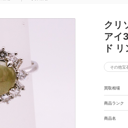
クリ
アイ3
ド リ
その他宝
買取相場
商品ランク
商品名