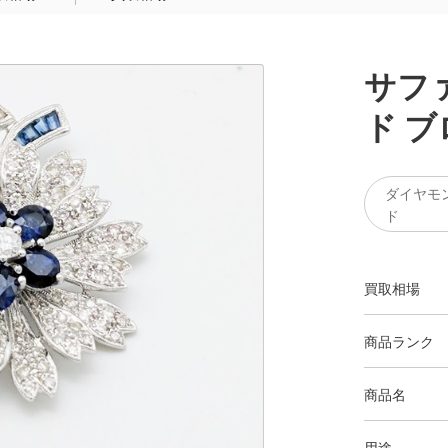
サフ
ド 
ダイヤモ
ド
買取相場
商品ランク
商品名
用途