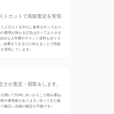
ストカットで高額査定を実現
ットと口コミを中心に集客を行っており、
額の費用が掛かる広告は行っておりませ
。余分な人件費やテナント賃料も全てカ
ト。経費をできるだけ抑えることで高額
定を実現しています。
定士が査定・買取をします。
店を開いて63年、永いからこそ積み重ね
経験や審美眼があります。培ってきた鑑
力で幅広い品物の鑑定が可能です。