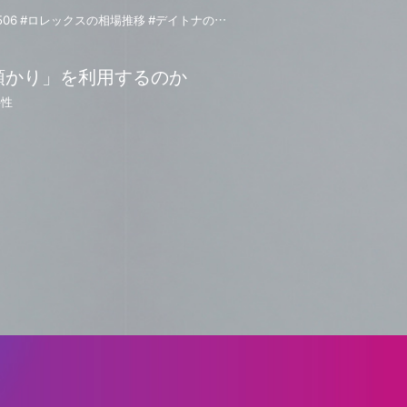
#コスモグラフデイトナ #116506 #ロレックスの相場推移 #デイトナの相場推移 #116506の相場推移 #資産性の高い時計 #アイスブルー #デイトナ #プラチナモデル
預かり」を利用するのか
要性