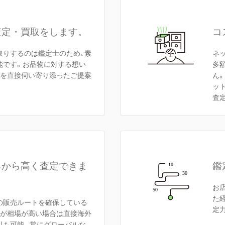
査定・買取をします。
コ
取りするのは鑑定士のため、素
ネ
能です。お品物に対する想い
多
額を直接伺い寄り添ったご提案
ん
ッ
査
るから高く査定できま
鑑
お
た
の販売ルートを確保している
定
方が相場が高い場合は直接海外
引も可能。常にグローバルな