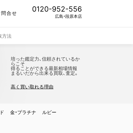
0120-952-556
お問合せ
広島・段原本店
取方法
培った鑑定力、信頼されているか
らこそ
得ることができる最新相場情報
まるいだから出来る買取、査定。
高く買い取れる理由
ド
金・プラチナ
ルビー