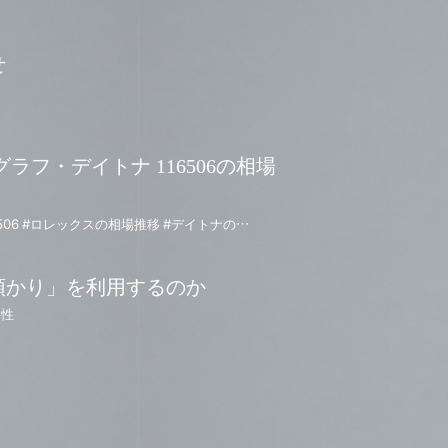
せ
ラフ・デイトナ 116506の相場
#コスモグラフデイトナ #116506 #ロレックスの相場推移 #デイトナの相場推移 #116506の相場推移 #資産性の高い時計 #アイスブルー #デイトナ #プラチナモデル
預かり」を利用するのか
要性