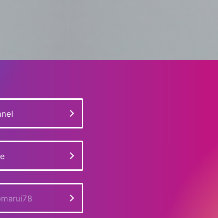
nel
ge
marui78