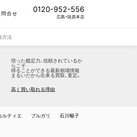
0120-952-556
お問合せ
広島・段原本店
取方法
培った鑑定力、信頼されているか
らこそ
得ることができる最新相場情報
まるいだから出来る買取、査定。
高く買い取れる理由
カルティエ
ブルガリ
石川暢子