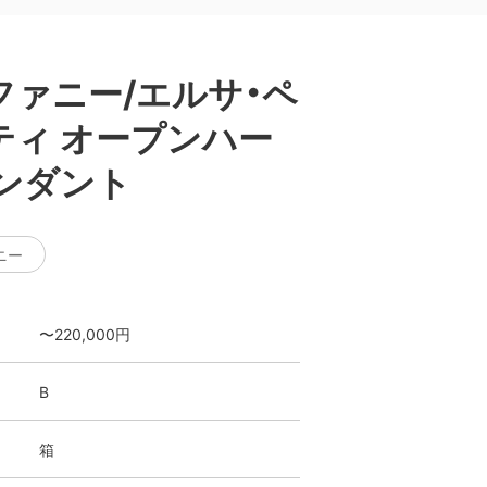
ファニー/エルサ・ペ
ティ オープンハー
ペンダント
ニー
〜220,000円
B
箱