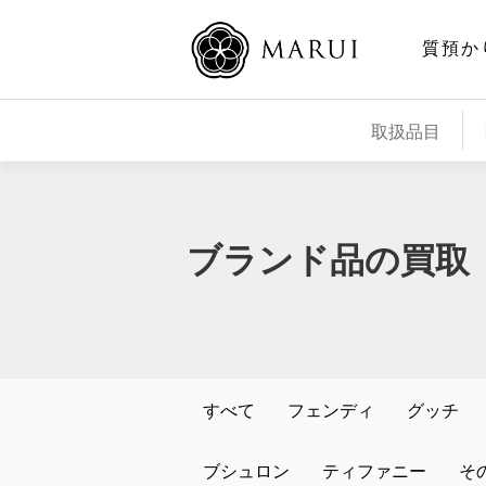
質預か
取扱品目
ブランド品の買取
すべて
フェンディ
グッチ
ブシュロン
ティファニー
そ