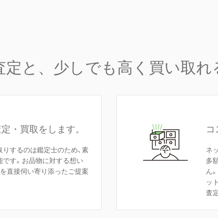
査定と、少しでも高く買い取れ
査定・買取をします。
コ
取りするのは鑑定士のため、素
ネ
能です。お品物に対する想い
多
額を直接伺い寄り添ったご提案
ん
ッ
査