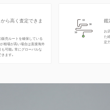
るから高く査定できま
鑑
お
た
の販売ルートを確保している
定
方が相場が高い場合は直接海外
引も可能。常にグローバルな
できます。