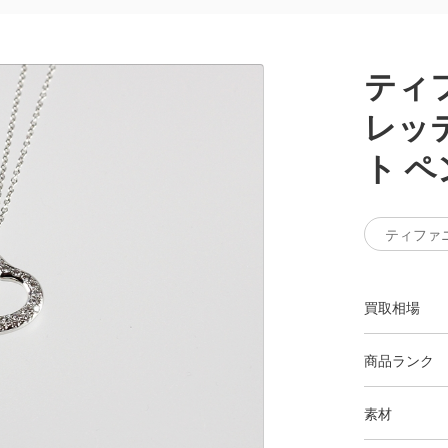
ティ
レッ
ト 
ティファ
買取相場
商品ランク
素材