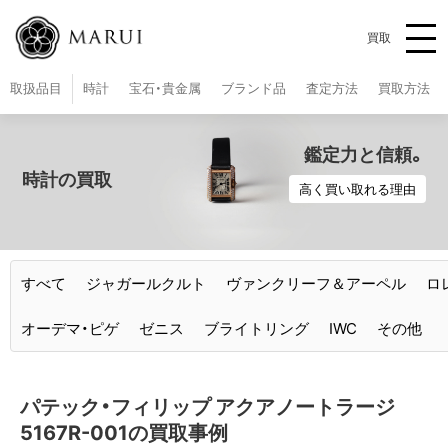
買取
取扱品目
時計
宝石・貴金属
ブランド品
査定方法
買取方法
時計の買取
高く買い取れる理由
すべて
ジャガールクルト
ヴァンクリーフ＆アーペル
ロ
オーデマ・ピゲ
ゼニス
ブライトリング
IWC
その他
パテック・フィリップ アクアノートラージ
5167R-001の買取事例