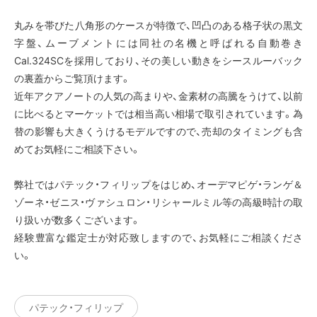
丸みを帯びた八角形のケースが特徴で、凹凸のある格子状の黒文
字盤、ムーブメントには同社の名機と呼ばれる自動巻き
Cal.324SCを採用しており、その美しい動きをシースルーバック
の裏蓋からご覧頂けます。
近年アクアノートの人気の高まりや、金素材の高騰をうけて、以前
に比べるとマーケットでは相当高い相場で取引されています。為
替の影響も大きくうけるモデルですので、売却のタイミングも含
めてお気軽にご相談下さい。
弊社ではパテック・フィリップをはじめ、オーデマピゲ・ランゲ＆
ゾーネ・ゼニス・ヴァシュロン・リシャールミル等の高級時計の取
り扱いが数多くございます。
経験豊富な鑑定士が対応致しますので、お気軽にご相談くださ
い。
パテック・フィリップ