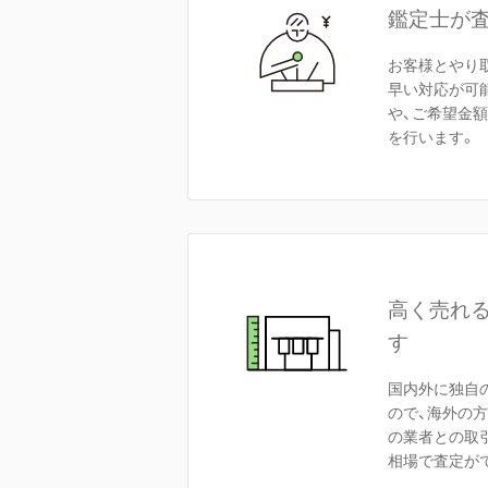
鑑定士が
お客様とやり
早い対応が可
や、ご希望金
を行います。
高く売れ
す
国内外に独自
ので、海外の
の業者との取
相場で査定が