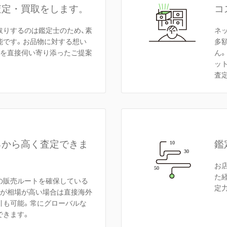
査定・買取をします。
コ
取りするのは鑑定士のため、素
ネ
能です。お品物に対する想い
多
額を直接伺い寄り添ったご提案
ん
ッ
査
るから高く査定できま
鑑
お
た
の販売ルートを確保している
定
方が相場が高い場合は直接海外
引も可能。常にグローバルな
できます。