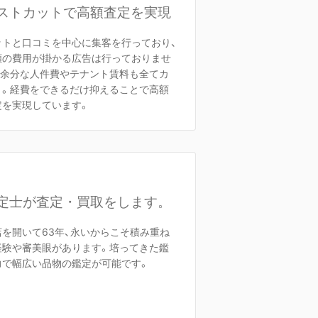
ストカットで高額査定を実現
ットと口コミを中心に集客を行っており、
額の費用が掛かる広告は行っておりませ
。余分な人件費やテナント賃料も全てカ
ト。経費をできるだけ抑えることで高額
定を実現しています。
定士が査定・買取をします。
店を開いて63年、永いからこそ積み重ね
経験や審美眼があります。培ってきた鑑
力で幅広い品物の鑑定が可能です。