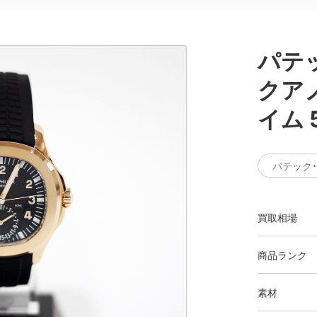
パテ
クア
イム 5
パテック
買取相場
商品ランク
素材