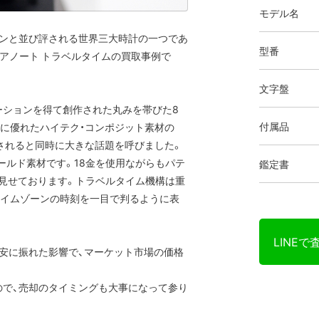
モデル名
タンと並び評される世界三大時計の一つであ
型番
クアノート トラベルタイムの買取事例で
文字盤
ーションを得て創作された丸みを帯びた8
付属品
性に優れたハイテク・コンポジット素材の
表されると同時に大きな話題を呼びました。
ールド素材です。18金を使用ながらもパテ
鑑定書
見せております。トラベルタイム機構は重
タイムゾーンの時刻を一目で判るように表
LINEで
安に振れた影響で、マーケット市場の価格
ので、売却のタイミングも大事になって参り