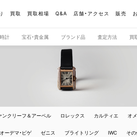
り
買取
買取相場
Q&A
店舗・アクセス
販売
時計
宝石・貴金属
ブランド品
査定方法
買
ァンクリーフ＆アーペル
ロレックス
カルティエ
オ
オーデマ・ピゲ
ゼニス
ブライトリング
IWC
その