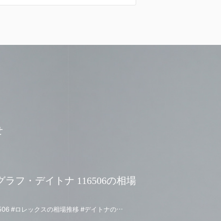
せ
ラフ・デイトナ 116506の相場
#コスモグラフデイトナ #116506 #ロレックスの相場推移 #デイトナの相場推移 #116506の相場推移 #資産性の高い時計 #アイスブルー #デイトナ #プラチナモデル