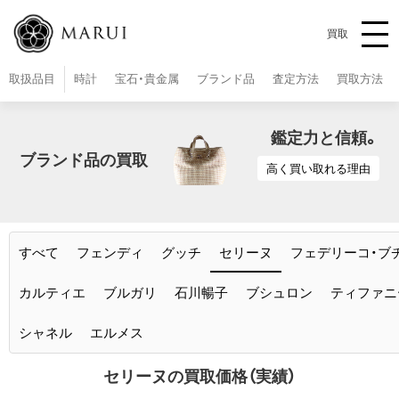
買取
取扱品目
時計
宝石・貴金属
ブランド品
査定方法
買取方法
ブランド品の買取
高く買い取れる理由
すべて
フェンディ
グッチ
セリーヌ
フェデリーコ・ブ
カルティエ
ブルガリ
石川暢子
ブシュロン
ティファニ
シャネル
エルメス
セリーヌの買取価格（実績）