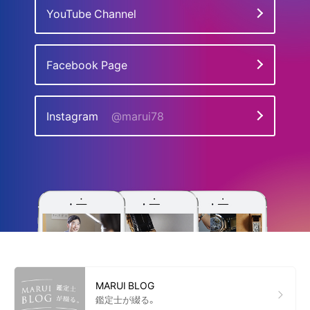
YouTube Channel
Facebook Page
Instagram
@marui78
MARUI BLOG
鑑定士が綴る。