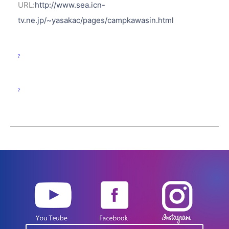
URL:
http://www.sea.icn-
tv.ne.jp/~yasakac/pages/campkawasin.html
?
?