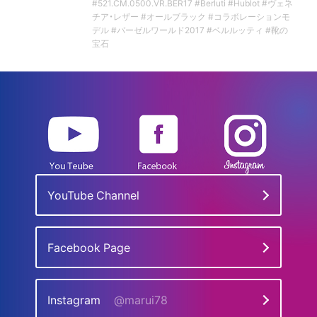
#521.CM.0500.VR.BER17 #Berluti #Hublot #ヴェネ
チア・レザー #オールブラック #コラボレーションモ
デル #バーゼルワールド2017 #ベルルッティ #靴の
宝石
YouTube Channel
Facebook Page
Instagram
@marui78