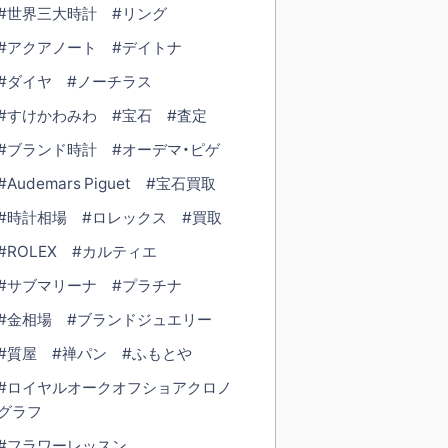
#世界三大時計
#リング
#アクアノート
#デイトナ
#ダイヤ
#ノーチラス
#すけかわみわ
#宝石
#査定
#ブランド時計
#オーデマ・ピゲ
#Audemars Piguet
#宝石買取
#時計相場
#ロレックス
#買取
#ROLEX
#カルティエ
#サブマリーナ
#プラチナ
#金相場
#ブランドジュエリー
#質屋
#禅パン
#ふもとや
#ロイヤルオークオフショアクロノ
グラフ
#フラワーレッスン