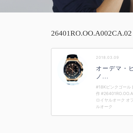
26401RO.OO.A002CA.02
2018.03.09
オーデマ・
ノ...
#18Kピンクゴールド
作 #26401RO.OO.
ロイヤルオーク オ
ルオーク