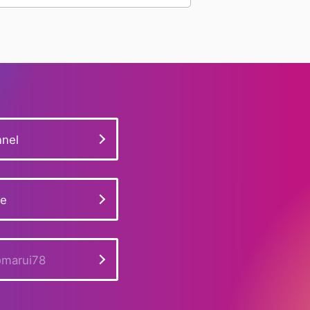
#フォース10
#ダイヤベゼル
#K18WG
#ミニベニュワール
#ベニュワール
#多色性
#ミャンマー産
#宝石評価基準
#26401RO.OO.A002CA.01
#ブラジル産
nel
#ダイヤモンドリング
#ヴァンクリーフ
#ダイヤモンド相場
#展示販売会
ge
#ピアジェ
#スタンド看板
#チェーンショルダー
#取材
marui78
#ブシュロン
#パライバトルマリン