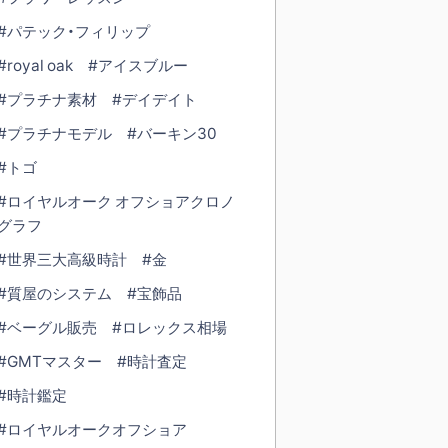
#パテック・フィリップ
#royal oak
#アイスブルー
#プラチナ素材
#デイデイト
#プラチナモデル
#バーキン30
#トゴ
#ロイヤルオーク オフショアクロノ
グラフ
#世界三大高級時計
#金
#質屋のシステム
#宝飾品
#ベーグル販売
#ロレックス相場
#GMTマスター
#時計査定
#時計鑑定
#ロイヤルオークオフショア