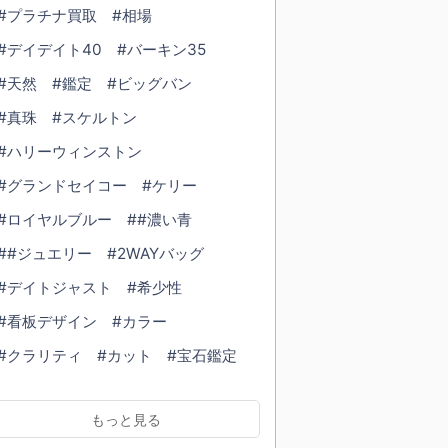
#プラチナ買取
#相場
#デイデイト40
#バーキン35
#天然
#鑑定
#ビッグバン
#真珠
#スケルトン
#ハリーウィンストン
#グランドセイコー
#ケリー
#ロイヤルブルー
##濃い青
##ジュエリー
#2WAYバッグ
#デイトジャスト
#希少性
#看板デザイン
#カラー
#クラリティ
#カット
#宝石鑑定
#ダイヤモンド鑑定
#鑑定書
もっと見る
#ブレスレット
#cartier