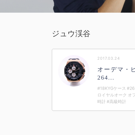
ジュウ渓谷
2017.03.24
オーデマ・
264...
#18KYGケース #2
ロイヤルオーク オフ
時計 #高級時計