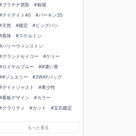
#プラチナ買取
#相場
#デイデイト40
#バーキン35
#天然
#鑑定
#ビッグバン
#真珠
#スケルトン
#ハリーウィンストン
#グランドセイコー
#ケリー
#ロイヤルブルー
##濃い青
##ジュエリー
#2WAYバッグ
#デイトジャスト
#希少性
#看板デザイン
#カラー
#クラリティ
#カット
#宝石鑑定
#ダイヤモンド鑑定
#鑑定書
もっと見る
#ブレスレット
#cartier