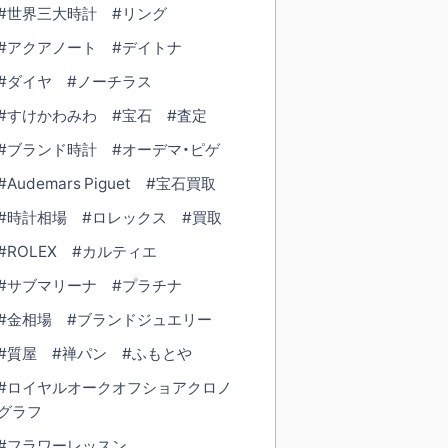
#世界三大時計
#リング
#アクアノート
#デイトナ
#ダイヤ
#ノーチラス
#すけかわみわ
#宝石
#査定
#ブランド時計
#オーデマ・ピゲ
#Audemars Piguet
#宝石買取
#時計相場
#ロレックス
#買取
#ROLEX
#カルティエ
#サブマリーナ
#プラチナ
#金相場
#ブランドジュエリー
#質屋
#禅パン
#ふもとや
#ロイヤルオークオフショアクロノ
グラフ
#フラワーレッスン