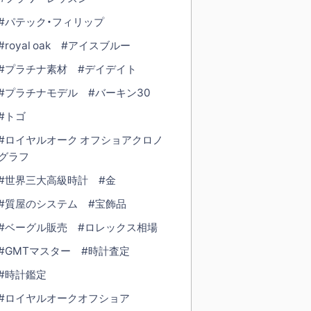
#パテック・フィリップ
#royal oak
#アイスブルー
#プラチナ素材
#デイデイト
#プラチナモデル
#バーキン30
#トゴ
#ロイヤルオーク オフショアクロノ
グラフ
#世界三大高級時計
#金
#質屋のシステム
#宝飾品
#ベーグル販売
#ロレックス相場
#GMTマスター
#時計査定
#時計鑑定
#ロイヤルオークオフショア