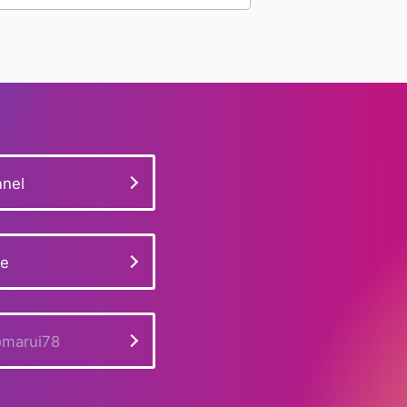
#フォース10
#ダイヤベゼル
#K18WG
#ミニベニュワール
#ベニュワール
#多色性
#ミャンマー産
#宝石評価基準
#26401RO.OO.A002CA.01
#ブラジル産
nel
#ダイヤモンドリング
#ヴァンクリーフ
#ダイヤモンド相場
#展示販売会
ge
#ピアジェ
#スタンド看板
#チェーンショルダー
#取材
marui78
#ブシュロン
#パライバトルマリン