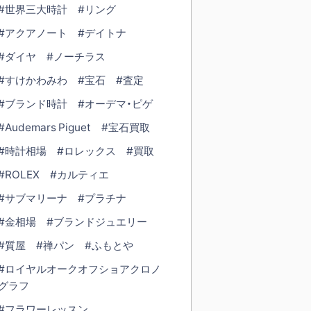
#世界三大時計
#リング
#アクアノート
#デイトナ
#ダイヤ
#ノーチラス
#すけかわみわ
#宝石
#査定
#ブランド時計
#オーデマ・ピゲ
#Audemars Piguet
#宝石買取
#時計相場
#ロレックス
#買取
#ROLEX
#カルティエ
#サブマリーナ
#プラチナ
#金相場
#ブランドジュエリー
#質屋
#禅パン
#ふもとや
#ロイヤルオークオフショアクロノ
グラフ
#フラワーレッスン