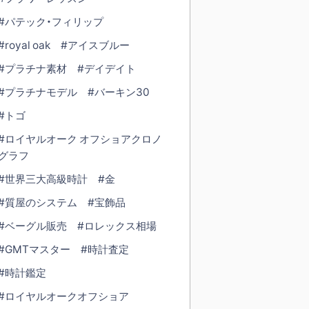
#パテック・フィリップ
#royal oak
#アイスブルー
#プラチナ素材
#デイデイト
#プラチナモデル
#バーキン30
#トゴ
#ロイヤルオーク オフショアクロノ
グラフ
#世界三大高級時計
#金
#質屋のシステム
#宝飾品
#ベーグル販売
#ロレックス相場
#GMTマスター
#時計査定
#時計鑑定
#ロイヤルオークオフショア