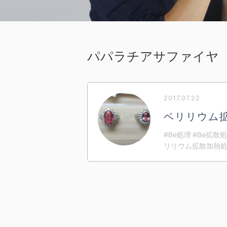
パパラチアサファイヤ
2017.07.22
ベリリウム
#Be処理 #Be拡
リリウム拡散加熱