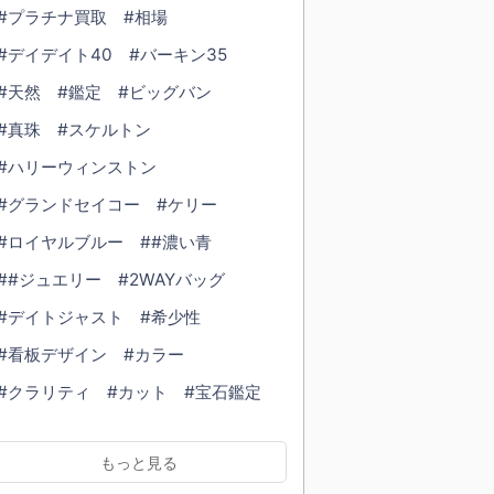
#プラチナ買取
#相場
#デイデイト40
#バーキン35
#天然
#鑑定
#ビッグバン
#真珠
#スケルトン
#ハリーウィンストン
#グランドセイコー
#ケリー
#ロイヤルブルー
##濃い青
##ジュエリー
#2WAYバッグ
#デイトジャスト
#希少性
#看板デザイン
#カラー
#クラリティ
#カット
#宝石鑑定
#ダイヤモンド鑑定
#鑑定書
もっと見る
#ブレスレット
#cartier