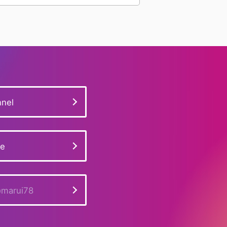
#フォース10
#ダイヤベゼル
#K18WG
#ミニベニュワール
#ベニュワール
#多色性
#ミャンマー産
#宝石評価基準
#26401RO.OO.A002CA.01
#ブラジル産
nel
#ダイヤモンドリング
#ヴァンクリーフ
#ダイヤモンド相場
#展示販売会
ge
#ピアジェ
#スタンド看板
#チェーンショルダー
#取材
marui78
#ブシュロン
#パライバトルマリン