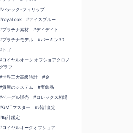
#パテック・フィリップ
#royal oak
#アイスブルー
#プラチナ素材
#デイデイト
#プラチナモデル
#バーキン30
#トゴ
#ロイヤルオーク オフショアクロノ
グラフ
#世界三大高級時計
#金
#質屋のシステム
#宝飾品
#ベーグル販売
#ロレックス相場
#GMTマスター
#時計査定
#時計鑑定
#ロイヤルオークオフショア