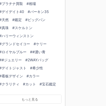
#プラチナ買取
#相場
#デイデイト40
#バーキン35
#天然
#鑑定
#ビッグバン
#真珠
#スケルトン
#ハリーウィンストン
#グランドセイコー
#ケリー
#ロイヤルブルー
##濃い青
##ジュエリー
#2WAYバッグ
#デイトジャスト
#希少性
#看板デザイン
#カラー
#クラリティ
#カット
#宝石鑑定
#ダイヤモンド鑑定
#鑑定書
もっと見る
#ブレスレット
#cartier