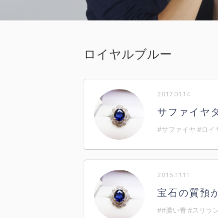
ロイヤルブルー
2017.01.14
サファイヤ
#サファイヤ #ロ
2015.11.11
宝石の質預
##濃い青 #スリラ