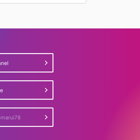
#フォース10
#ダイヤベゼル
#K18WG
#ミニベニュワール
#ベニュワール
#多色性
#ミャンマー産
#宝石評価基準
#26401RO.OO.A002CA.01
#ブラジル産
nel
#ダイヤモンドリング
#ヴァンクリーフ
#ダイヤモンド相場
#展示販売会
ge
#ピアジェ
#スタンド看板
#チェーンショルダー
#取材
marui78
#ブシュロン
#パライバトルマリン