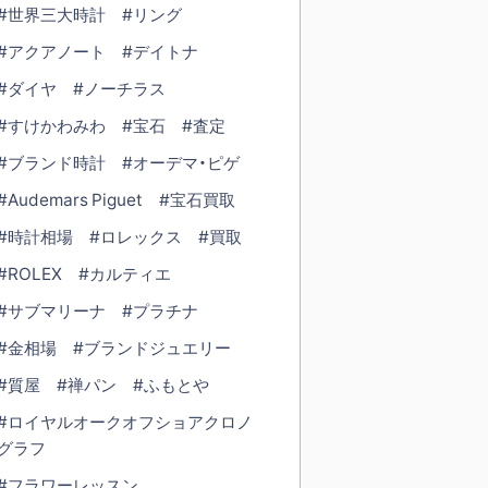
#世界三大時計
#リング
#アクアノート
#デイトナ
#ダイヤ
#ノーチラス
#すけかわみわ
#宝石
#査定
#ブランド時計
#オーデマ・ピゲ
#Audemars Piguet
#宝石買取
#時計相場
#ロレックス
#買取
#ROLEX
#カルティエ
#サブマリーナ
#プラチナ
#金相場
#ブランドジュエリー
#質屋
#禅パン
#ふもとや
#ロイヤルオークオフショアクロノ
グラフ
#フラワーレッスン