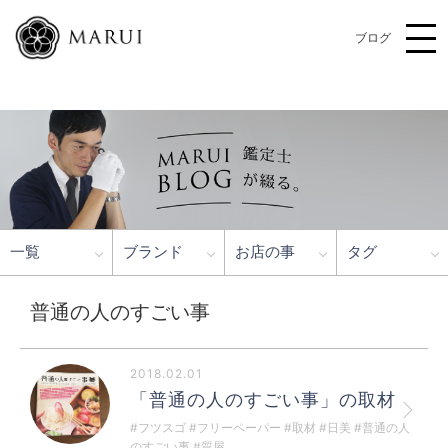
ブログ
一覧
ブランド
お店の事
タグ
普通の人のすごい事
2018.02.01
「普通の人のすごい事」の取材
#フツスゴ #フリーペーパー #取材 #日美 #普通の人
のすごい事 #質屋