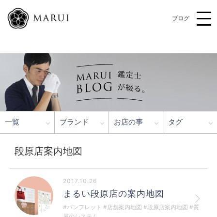
ブログ
一覧
ブランド
お店の事
タグ
段原店案内地図
2017.10.26
まるい段原店の案内地図
#パンフレット #店舗案内地図 #段原店案内地図 #質
屋のシステム