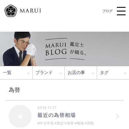
ブログ
一覧
ブランド
お店の事
タグ
為替
2016.11.17
最近の為替相場
#中古市場 #査定 #為替 #相場 #買取